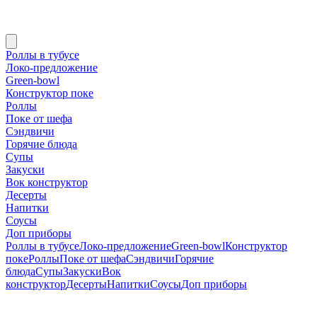
Роллы в тубусе
Локо-предложение
Green-bowl
Конструктор поке
Роллы
Поке от шефа
Сэндвичи
Горячие блюда
Супы
Закуски
Вок конструктор
Десерты
Напитки
Соусы
Доп приборы
Роллы в тубусе
Локо-предложение
Green-bowl
Конструктор
поке
Роллы
Поке от шефа
Сэндвичи
Горячие
блюда
Супы
Закуски
Вок
конструктор
Десерты
Напитки
Соусы
Доп приборы