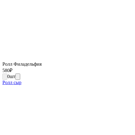
Ролл Филадельфия
580
₽
0
шт
Ролл сыр