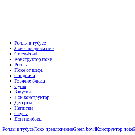
Роллы в тубусе
Локо-предложение
Green-bowl
Конструктор поке
Роллы
Поке от шефа
Сэндвичи
Горячие блюда
Супы
Закуски
Вок конструктор
Десерты
Напитки
Соусы
Доп приборы
Роллы в тубусе
Локо-предложение
Green-bowl
Конструктор поке