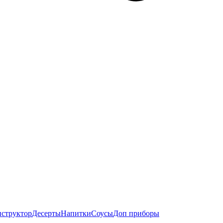
нструктор
Десерты
Напитки
Соусы
Доп приборы