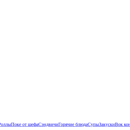
Роллы
Поке от шефа
Сэндвичи
Горячие блюда
Супы
Закуски
Вок ко