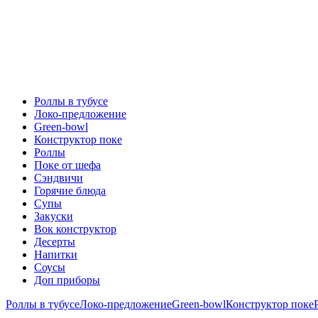
Роллы в тубусе
Локо-предложение
Green-bowl
Конструктор поке
Роллы
Поке от шефа
Сэндвичи
Горячие блюда
Супы
Закуски
Вок конструктор
Десерты
Напитки
Соусы
Доп приборы
Роллы в тубусе
Локо-предложение
Green-bowl
Конструктор поке