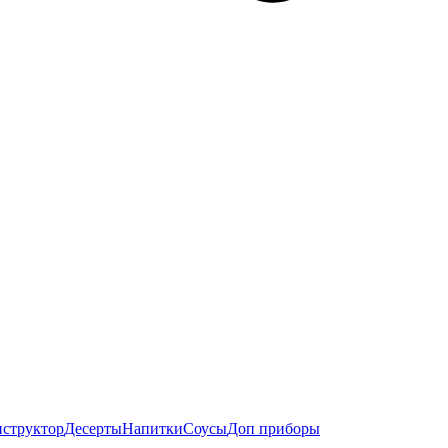
нструктор
Десерты
Напитки
Соусы
Доп приборы