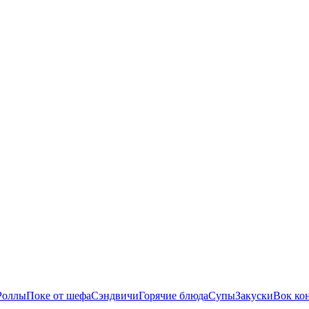
Роллы
Поке от шефа
Сэндвичи
Горячие блюда
Супы
Закуски
Вок ко