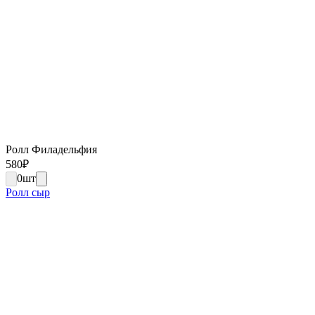
Ролл Филадельфия
580
₽
0
шт
Ролл сыр