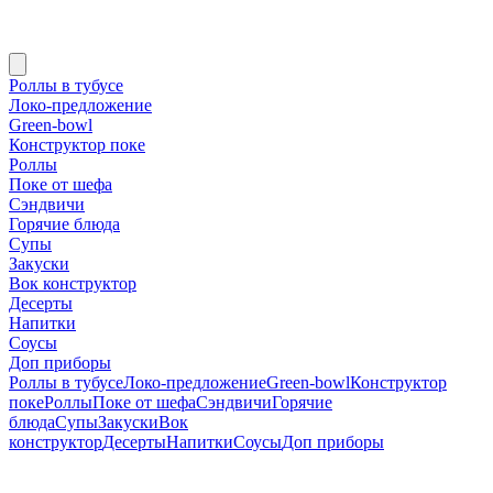
Роллы в тубусе
Локо-предложение
Green-bowl
Конструктор поке
Роллы
Поке от шефа
Сэндвичи
Горячие блюда
Супы
Закуски
Вок конструктор
Десерты
Напитки
Соусы
Доп приборы
Роллы в тубусе
Локо-предложение
Green-bowl
Конструктор
поке
Роллы
Поке от шефа
Сэндвичи
Горячие
блюда
Супы
Закуски
Вок
конструктор
Десерты
Напитки
Соусы
Доп приборы