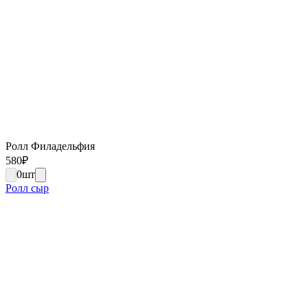
Ролл Филадельфия
580
₽
0
шт
Ролл сыр