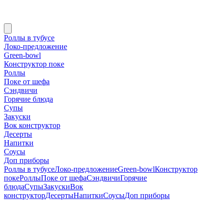
Роллы в тубусе
Локо-предложение
Green-bowl
Конструктор поке
Роллы
Поке от шефа
Сэндвичи
Горячие блюда
Супы
Закуски
Вок конструктор
Десерты
Напитки
Соусы
Доп приборы
Роллы в тубусе
Локо-предложение
Green-bowl
Конструктор
поке
Роллы
Поке от шефа
Сэндвичи
Горячие
блюда
Супы
Закуски
Вок
конструктор
Десерты
Напитки
Соусы
Доп приборы