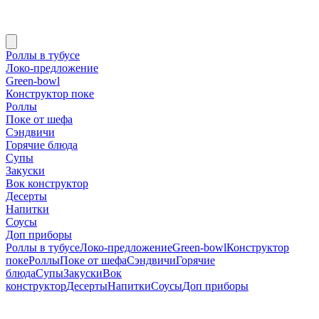
Роллы в тубусе
Локо-предложение
Green-bowl
Конструктор поке
Роллы
Поке от шефа
Сэндвичи
Горячие блюда
Супы
Закуски
Вок конструктор
Десерты
Напитки
Соусы
Доп приборы
Роллы в тубусе
Локо-предложение
Green-bowl
Конструктор
поке
Роллы
Поке от шефа
Сэндвичи
Горячие
блюда
Супы
Закуски
Вок
конструктор
Десерты
Напитки
Соусы
Доп приборы