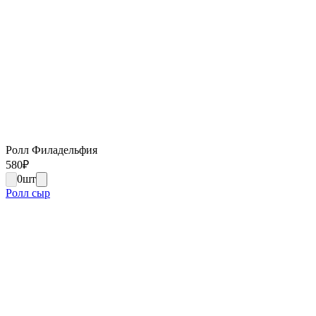
Ролл Филадельфия
580
₽
0
шт
Ролл сыр