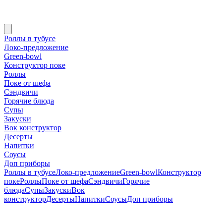
Роллы в тубусе
Локо-предложение
Green-bowl
Конструктор поке
Роллы
Поке от шефа
Сэндвичи
Горячие блюда
Супы
Закуски
Вок конструктор
Десерты
Напитки
Соусы
Доп приборы
Роллы в тубусе
Локо-предложение
Green-bowl
Конструктор
поке
Роллы
Поке от шефа
Сэндвичи
Горячие
блюда
Супы
Закуски
Вок
конструктор
Десерты
Напитки
Соусы
Доп приборы