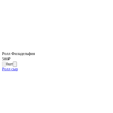
Ролл Филадельфия
580
₽
0
шт
Ролл сыр