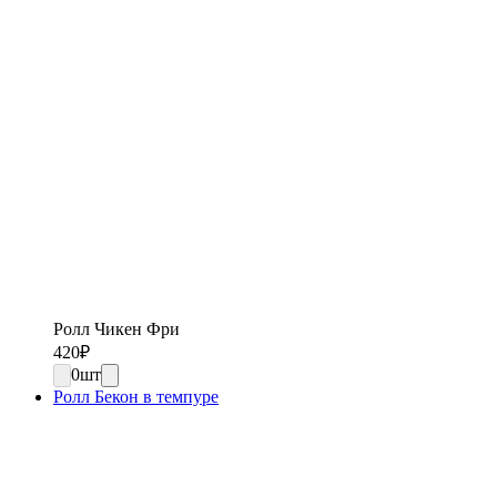
Ролл Чикен Фри
420
₽
0
шт
Ролл Бекон в темпуре