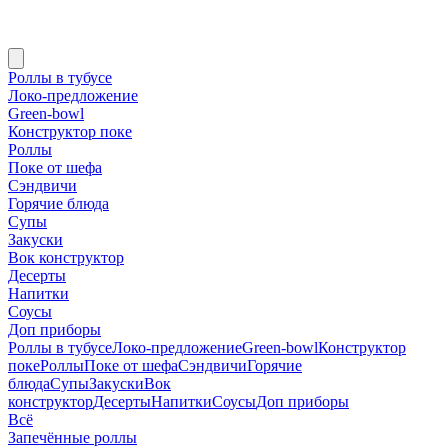
Роллы в тубусе
Локо-предложение
Green-bowl
Конструктор поке
Роллы
Поке от шефа
Сэндвичи
Горячие блюда
Супы
Закуски
Вок конструктор
Десерты
Напитки
Соусы
Доп приборы
Роллы в тубусе
Локо-предложение
Green-bowl
Конструктор
поке
Роллы
Поке от шефа
Сэндвичи
Горячие
блюда
Супы
Закуски
Вок
конструктор
Десерты
Напитки
Соусы
Доп приборы
Всё
Запечённые роллы