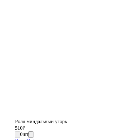
Ролл миндальный угорь
510
₽
0
шт