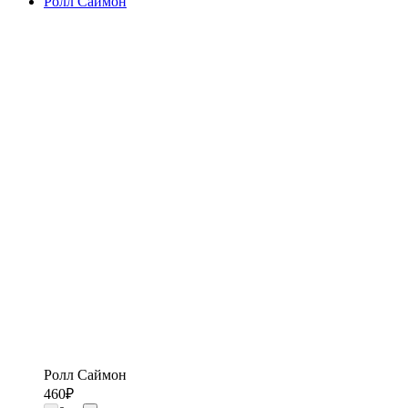
Ролл Саймон
Ролл Саймон
460
₽